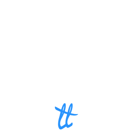
Loa
din
g...