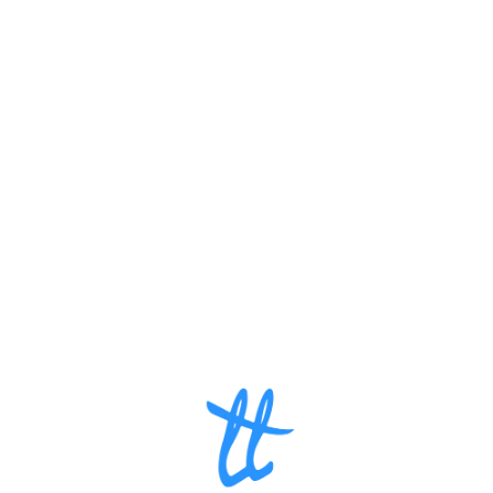
Loa
din
g...