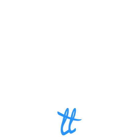
Loa
din
g...