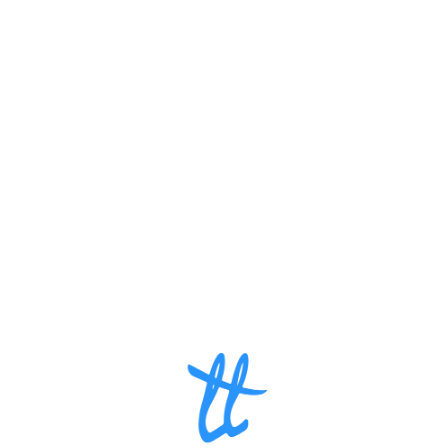
Loa
din
g...