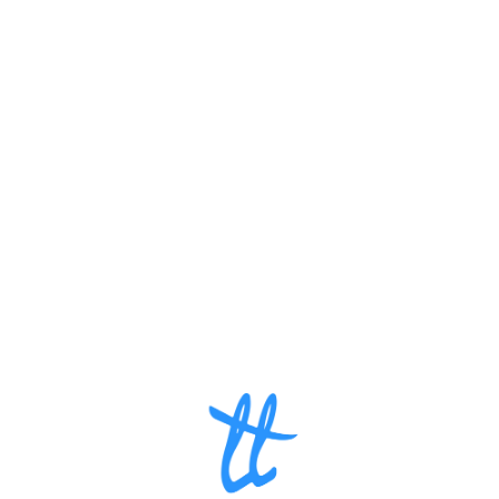
Loa
din
g...