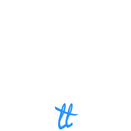
Loa
din
g...