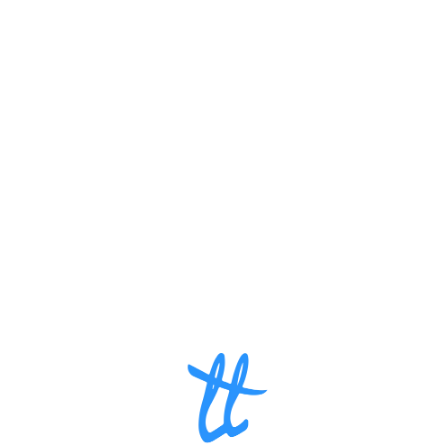
Loa
din
g...